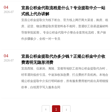
04
宜昌公积金代取流程是什么？专业提取中介一站
2026-07
式线上代办讲解
宜昌公积金提取分为线下柜台、官方线上网厅两大渠道，购房、租
房、还贷、物业费提取所需资料各不相同，普通职工容易遗漏材料
导致审批延期 。专业公积金代取中介整合全套简化流程，客户操
作步骤极少，全程一对一专员
04
宜昌公积金提取代办多少钱？正规公积金中介收
2026-07
费透明无隐形消费
宜昌西陵、伍家岗、夷陵、宜都等地职工咨询公积金提取代办时，
经常遇到低价引流、中途加收加急费、打点费的不良机构。本地合
规公积金提取中介实行明码标价，所有服务费用签约前出具明细报
价单，白纸黑字写入服务合同
↑
1
↓